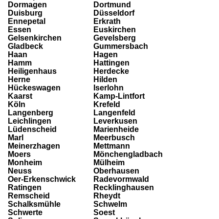
Dormagen
Dortmund
Duisburg
Düsseldorf
Ennepetal
Erkrath
Essen
Euskirchen
Gelsenkirchen
Gevelsberg
Gladbeck
Gummersbach
Haan
Hagen
Hamm
Hattingen
Heiligenhaus
Herdecke
Herne
Hilden
Hückeswagen
Iserlohn
Kaarst
Kamp-Lintfort
Köln
Krefeld
Langenberg
Langenfeld
Leichlingen
Leverkusen
Lüdenscheid
Marienheide
Marl
Meerbusch
Meinerzhagen
Mettmann
Moers
Mönchengladbach
Monheim
Mülheim
Neuss
Oberhausen
Oer-Erkenschwick
Radevormwald
Ratingen
Recklinghausen
Remscheid
Rheydt
Schalksmühle
Schwelm
Schwerte
Soest