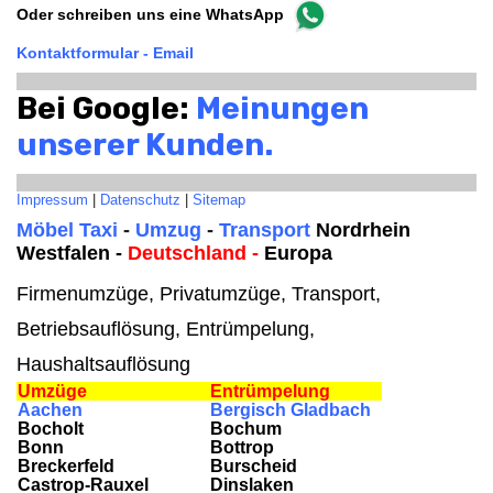
Oder schreiben uns eine WhatsApp
Kontaktformular - Email
Bei Google:
Meinungen
unserer Kunden.
Impressum
|
Datenschutz
|
Sitemap
Möbel Taxi
-
Umzug
-
Transport
Nordrhein
Westfalen -
Deutschland -
Europa
Firmenumzüge, Privatumzüge, Transport,
Betriebsauflösung, Entrümpelung,
Haushaltsauflösung
Umzüge
Entrümpelung
Aachen
Bergisch Gladbach
Bocholt
Bochum
Bonn
Bottrop
Breckerfeld
Burscheid
Castrop-Rauxel
Dinslaken