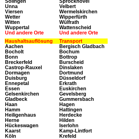
Solingen
Sprockhövel
Unna
Velbert
Viersen
Wermelskirchen
Wetter
Wipperfürth
Witten
Wülfrath
Wuppertal
Wattenscheid
Und andere Orte
Und andere Orte
Haushaltsauflösung
Transport
Aachen
Bergisch Gladbach
Bocholt
Bochum
Bonn
Bottrop
Breckerfeld
Burscheid
Castrop-Rauxel
Dinslaken
Dormagen
Dortmund
Duisburg
Düsseldorf
Ennepetal
Erkrath
Essen
Euskirchen
Gelsenkirchen
Gevelsberg
Gladbeck
Gummersbach
Haan
Hagen
Hamm
Hattingen
Heiligenhaus
Herdecke
Herne
Hilden
Hückeswagen
Iserlohn
Kaarst
Kamp-Lintfort
Köln
Krefeld