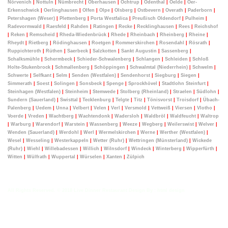
Nörvenich
|
Nottuln
|
Nümbrecht
|
Oberhausen
|
Ochtrup
|
Odenthal
|
Oelde
|
Oer-
Erkenschwick
|
Oerlinghausen
|
Olfen
|
Olpe
|
Olsberg
|
Ostbevern
|
Overath
|
Paderborn
|
Petershagen (Weser)
|
Plettenberg
|
Porta Westfalica
|
Preußisch Oldendorf
|
Pulheim
|
Radevormwald
|
Raesfeld
|
Rahden
|
Ratingen
|
Recke
|
Recklinghausen
|
Rees
|
Reichshof
|
Reken
|
Remscheid
|
Rheda-Wiedenbrück
|
Rhede
|
Rheinbach
|
Rheinberg
|
Rheine
|
Rheydt
|
Rietberg
|
Rödinghausen
|
Roetgen
|
Rommerskirchen
|
Rosendahl
|
Rösrath
|
Ruppichteroth
|
Rüthen
|
Saerbeck
|
Salzkotten
|
Sankt Augustin
|
Sassenberg
|
Schalksmühle
|
Schermbeck
|
Schieder-Schwalenberg
|
Schlangen
|
Schleiden
|
Schloß
Holte-Stukenbrock
|
Schmallenberg
|
Schöppingen
|
Schwalmtal (Niederrhein)
|
Schwelm
|
Schwerte
|
Selfkant
|
Selm
|
Senden (Westfalen)
|
Sendenhorst
|
Siegburg
|
Siegen
|
Simmerath
|
Soest
|
Solingen
|
Sonsbeck
|
Spenge
|
Sprockhövel
|
Stadtlohn Steinfurt
|
Steinhagen (Westfalen)
|
Steinheim
|
Stemwede
|
Stolberg (Rheinland)
|
Straelen
|
Südlohn
|
Sundern (Sauerland)
|
Swisttal
|
Tecklenburg
|
Telgte
|
Titz
|
Tönisvorst
|
Troisdorf
|
Übach-
Palenberg
|
Uedem
|
Unna
|
Velbert
|
Velen
|
Verl
|
Versmold
|
Vettweiß
|
Viersen
|
Vlotho
|
Voerde
|
Vreden
|
Wachtberg
|
Wachtendonk
|
Wadersloh
|
Waldbröl
|
Waldfeucht
|
Waltrop
|
Warburg
|
Warendorf
|
Warstein
|
Wassenberg
|
Weeze
|
Wegberg
|
Weilerswist
|
Welver
|
Wenden (Sauerland)
|
Werdohl
|
Werl
|
Wermelskirchen
|
Werne
|
Werther (Westfalen)
|
Wesel
|
Wesseling
|
Westerkappeln
|
Wetter (Ruhr)
|
Wettringen (Münsterland)
|
Wickede
(Ruhr)
|
Wiehl
|
Willebadessen
|
Willich
|
Wilnsdorf
|
Windeck
|
Winterberg
|
Wipperfürth
|
Witten
|
Wülfrath
|
Wuppertal
|
Würselen
|
Xanten
|
Zülpich
All Rights Reserved. © 2018 Live Dinner Restaurant Design By :
html design