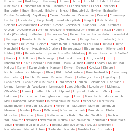
Drensteinfurt
|
Drolshagen
|
Duisburg
|
Dülmen
|
Düren
|
Düsseldorf
|
Eitorf
|
Elsdorf
(Rheinland)
|
Emmerich am Rhein
|
Emsdetten
|
Engelskirchen
|
Enger
|
Ennepetal
|
Ennigerloh
|
Ense
|
Erftstadt
|
Erkelenz
|
Erkrath
|
Erndtebrück
|
Erwitte
|
Eschweiler
|
Eslohe (Sauerland)
|
Espelkamp
|
Essen
|
Euskirchen
|
Everswinkel
|
Extertal
|
Finnentrop
|
Frechen
|
Freudenberg (Siegerland)
|
Fröndenberg/Ruhr
|
Gangelt
|
Geilenkirchen
|
Geldern
|
Gelsenkirchen
|
Gescher
|
Geseke
|
Gevelsberg
|
Gladbeck
|
Goch
|
Grefrath
|
Greven
|
Grevenbroich
|
Gronau (Westfalen)
|
Gummersbach
|
Gütersloh
|
Haan
|
Hagen
|
Halle (Westfalen)
|
Hallenberg
|
Haltern am See
|
Halver
|
Hamm
|
Hamminkeln
|
Harsewinkel
|
Hattingen
|
Havixbeck
|
Heek
|
Heiden
(Münsterland)
|
Heiligenhaus
|
Heimbach (Eifel)
|
Heinsberg
|
Hellenthal
|
Hemer
|
Hennef (Sieg)
|
Herdecke an der Ruhr
|
Herford
|
Herne
|
Herscheid
|
Herten
|
Herzebrock-Clarholz
|
Herzogenrath
|
Hiddenhausen
|
Hilchenbach
|
Hilden
|
Hille
|
Holzwickede
|
Hopsten
|
Horn-Bad Meinberg
|
Hörstel
|
Horstmar
|
Hövelhof
|
Höxter
|
Hückelhoven
|
Hückeswagen
|
Hüllhorst
|
Hünxe
|
Hürtgenwald
|
Hürth
|
Ibbenbüren
|
Inden
|
Iserlohn
|
Isselburg
|
Issum
|
Jüchen
|
Jülich
|
Kaarst
|
Kalkar
|
Kall
|
Kalletal
|
Kamen
|
Kamp-Lintfort
|
Kempen
|
Kerken
|
Kerpen
|
Kevelaer
|
Kierspe
|
Kirchhundem
|
Kirchlengern
|
Kleve
|
Köln
|
Königswinter
|
Korschenbroich
|
Kranenburg
(Niederrhein)
|
Krefeld
|
Kreuzau
|
Kreuztal
|
Kürten
|
Ladbergen
|
Laer
|
Lage (Lippe)
|
Langenberg
|
Langenfeld (Rheinland)
|
Langerwehe
|
Legden
|
Leichlingen (Rheinland)
|
Lemgo
|
Lengerich (Westfalen)
|
Lennestadt
|
Leopoldshöhe
|
Leverkusen
|
Lichtenau
(Westfalen)
|
Lienen
|
Lindlar
|
Linnich
|
Lippetal
|
Lippstadt
|
Lohmar
|
Löhne
|
Lotte
|
Lübbecke
|
Lüdenscheid
|
Lüdinghausen
|
Lügde
|
Lünen
|
Marienheide
|
Marienmünster
|
Marl
|
Marsberg
|
Mechernich
|
Meckenheim (Rheinland)
|
Medebach
|
Meerbusch
|
Meinerzhagen
|
Menden (Sauerland)
|
Merzenich
|
Meschede
|
Metelen
|
Mettingen
|
Mettmann
|
Minden
|
Moers
|
Möhnesee
|
Mönchengladbach
|
Monheim am Rhein
|
Monschau
|
Morsbach
|
Much
|
Mülheim an der Ruhr
|
Münster (Westfalen)
|
Nachrodt-
Wiblingwerde
|
Netphen
|
Nettersheim
|
Nettetal
|
Neuenkirchen
|
Neuenrade
|
Neukirchen-
Vluyn
|
Neunkirchen (Siegerland)
|
Neunkirchen-Seelscheid
|
Neuss
|
Nideggen
|
Niederkassel
|
Niederkrüchten
|
Niederzier
|
Nieheim
|
Nordkirchen
|
Nordwalde
|