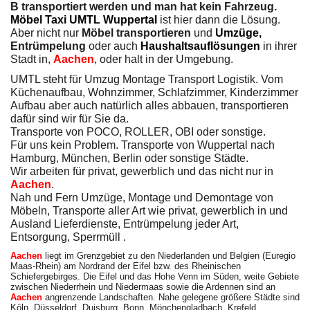
B transportiert werden und man hat kein Fahrzeug.
Möbel Taxi UMTL Wuppertal
ist hier dann die Lösung.
Aber nicht nur
Möbel transportieren
und
Umzüge,
Entrümpelung
oder auch
Haushaltsauflösungen
in ihrer
Stadt in,
Aachen
, oder halt in der Umgebung.
UMTL steht für Umzug Montage Transport Logistik. Vom
Küchenaufbau, Wohnzimmer, Schlafzimmer, Kinderzimmer
Aufbau aber auch natürlich alles abbauen, transportieren
dafür sind wir für Sie da.
Transporte von POCO, ROLLER, OBI oder sonstige.
Für uns kein Problem. Transporte von Wuppertal nach
Hamburg, München, Berlin oder sonstige Städte.
Wir arbeiten für privat, gewerblich und das nicht nur in
Aachen
.
Nah und Fern Umzüge, Montage und Demontage von
Möbeln, Transporte aller Art wie privat, gewerblich in und
Ausland Lieferdienste, Entrümpelung jeder Art,
Entsorgung, Sperrmüll .
Aachen
liegt im Grenzgebiet zu den Niederlanden und Belgien (Euregio
Maas-Rhein) am Nordrand der Eifel bzw. des Rheinischen
Schiefergebirges. Die Eifel und das Hohe Venn im Süden, weite Gebiete
zwischen Niederrhein und Niedermaas sowie die Ardennen sind an
Aachen
angrenzende Landschaften. Nahe gelegene größere Städte sind
Köln, Düsseldorf, Duisburg, Bonn, Mönchengladbach, Krefeld,