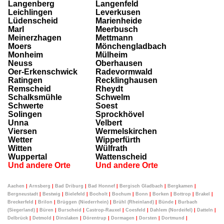
Langenberg
Langenfeld
Leichlingen
Leverkusen
Lüdenscheid
Marienheide
Marl
Meerbusch
Meinerzhagen
Mettmann
Moers
Mönchengladbach
Monheim
Mülheim
Neuss
Oberhausen
Oer-Erkenschwick
Radevormwald
Ratingen
Recklinghausen
Remscheid
Rheydt
Schalksmühle
Schwelm
Schwerte
Soest
Solingen
Sprockhövel
Unna
Velbert
Viersen
Wermelskirchen
Wetter
Wipperfürth
Witten
Wülfrath
Wuppertal
Wattenscheid
Und andere Orte
Und andere Orte
Aachen
|
Arnsberg
|
Bad Driburg
|
Bad Honnef
|
Bergisch Gladbach
|
Bergkamen
|
Bergneustadt
|
Bestwig
|
Bielefeld
|
Bocholt
|
Bochum
|
Bonn
|
Borken
|
Bottrop
|
Brakel
|
Breckerfeld
|
Brilon
|
Brüggen (Niederrhein)
|
Brühl (Rheinland)
|
Bünde
|
Burbach
(Siegerland)
|
Büren
|
Burscheid
|
Castrop-Rauxel
|
Coesfeld
|
Dahlem (Nordeifel)
|
Datteln
|
Delbrück
|
Detmold
|
Dinslaken
|
Dörentrup
|
Dormagen
|
Dorsten
|
Dortmund
|